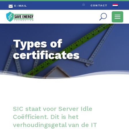

CONTACT
E-MAIL

Types of
certificates
SIC staat voor Server Idle
Coëfficient. Dit is het
verhoudings­getal van de IT