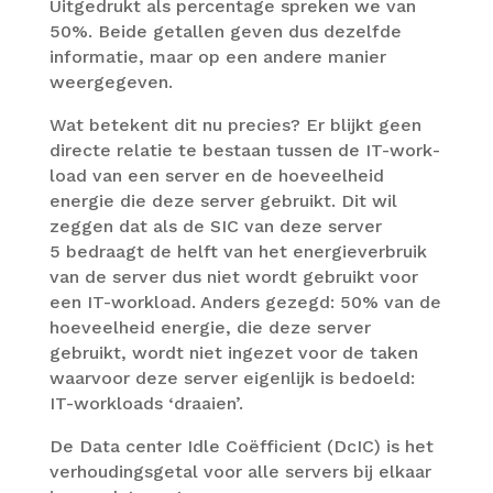
Uitge­drukt als percent­age spreken we van
50%. Beide getallen geven dus dezelfde
infor­matie, maar op een andere manier
weergegeven.
Wat betekent dit nu precies? Er blijkt geen
directe relatie te bestaan tussen de IT-work­
load van een server en de hoeveel­heid
energie die deze server gebruikt. Dit wil
zeggen dat als de SIC van deze server
5 bedraagt de helft van het energie­ver­bruik
van de server dus niet wordt gebruikt voor
een IT-work­load. Anders gezegd: 50% van de
hoeveel­heid energie, die deze server
gebruikt, wordt niet ingezet voor de taken
waar­voor deze server eigen­lijk is bedoeld:
IT-work­loads ‘draaien’.
De Data center Idle Coëf­fi­cient (DcIC) is het
verhoud­ings­ge­tal voor alle servers bij elkaar