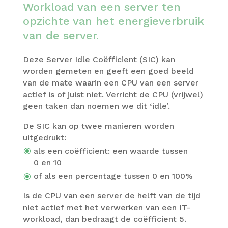
Workload van een server ten
opzichte van het energie­verbruik
van de server.
Deze Server Idle Coëf­fi­cient (SIC) kan
worden gemeten en geeft een goed beeld
van de mate waarin een CPU van een server
actief is of juist niet. Verricht de CPU (vrijwel)
geen taken dan noemen we dit ‘idle’.
De SIC kan op twee manieren worden
uitgedrukt:
als een coëf­fi­cient: een waarde tussen
0 en 10
of als een percent­age tussen 0 en 100%
Is de CPU van een server de helft van de tijd
niet actief met het verw­erken van een IT-
work­load, dan bedraagt de coëf­fi­cient 5.